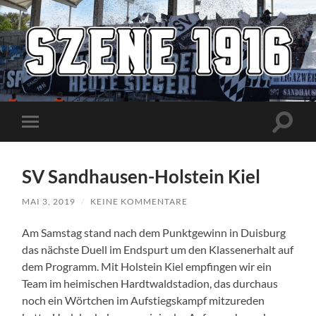
Szene1916
Suchfe
Mobile-
ein-/a
Menü
ein-/ausblenden
SV Sandhausen-Holstein Kiel
MAI 3, 2019
/
KEINE KOMMENTARE
Am Samstag stand nach dem Punktgewinn in Duisburg
das nächste Duell im Endspurt um den Klassenerhalt auf
dem Programm. Mit Holstein Kiel empfingen wir ein
Team im heimischen Hardtwaldstadion, das durchaus
noch ein Wörtchen im Aufstiegskampf mitzureden