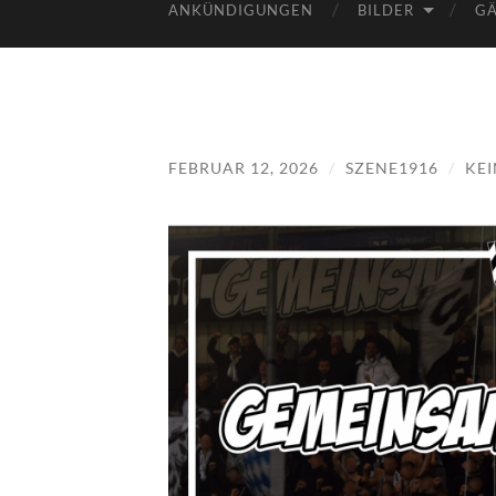
ANKÜNDIGUNGEN
BILDER
GÄ
FEBRUAR 12, 2026
/
SZENE1916
/
KE