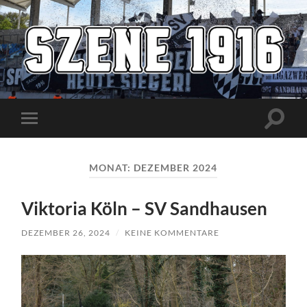
Szene1916
Suchfe
Mobile-
ein-/a
Menü
ein-/ausblenden
MONAT:
DEZEMBER 2024
Viktoria Köln – SV Sandhausen
DEZEMBER 26, 2024
/
KEINE KOMMENTARE