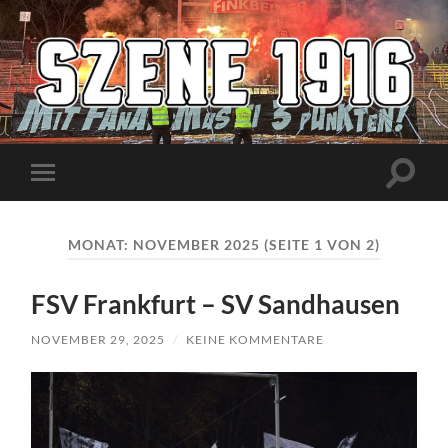
Szene1916
Suchfe
Mobile-
ein-/a
Menü
ein-/ausblenden
MONAT:
NOVEMBER 2025
(SEITE 1 VON 2)
FSV Frankfurt – SV Sandhausen
NOVEMBER 29, 2025
/
KEINE KOMMENTARE