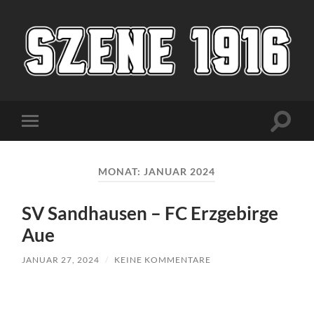
Szene1916
Suchfe
Mobile-
ein-/a
Menü
ein-/ausblenden
MONAT:
JANUAR 2024
SV Sandhausen – FC Erzgebirge
Aue
JANUAR 27, 2024
/
KEINE KOMMENTARE