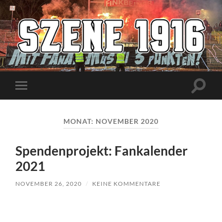
Szene1916
Suchfe
Mobile-
ein-/a
Menü
ein-/ausblenden
MONAT:
NOVEMBER 2020
Spendenprojekt: Fankalender
2021
NOVEMBER 26, 2020
/
KEINE KOMMENTARE