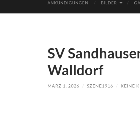
ANKÜNDIGUNGEN
BILDER
GÄ
SV Sandhausen
Walldorf
MÄRZ 1, 2026
/
SZENE1916
/
KEINE 