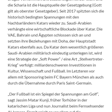
die Scharia ist die Hauptquelle der Gesetzgebung (Gott
gilt als oberster Gesetzgeber). Seit 2017 spitzten sich die
historisch bedingten Spannungen mit den
Nachbarländern Katars wieder zu. Saudi-Arabien
verhängte eine wirtschaftliche Blockade über Katar. Die
VAE, Bahrain und Ägypten schlossen sich an und
setzten ihre Beziehungen mit Doha, der Hauptstadt
Katars ebenfalls aus. Da Katar dem wesentlich größeren
Saudi-Arabien militärisch eindeutig unterlegen ist, wird
eine Strategie der „Soft Power“ / eine Art „Stellvertreter-
Krieg“ verfolgt: milliardenschweren Investitionen in
Kultur, Wissenschaft und Fußball. Im Letzteren vor
allem mit Sponsoring beim FC Bayern München als auch
durch die Übernahme durch Paris Saint-Germain.
„Der Fußball ist ein Spiegel der Spannungen am Golf“,
sagt
Jassim
Matar
Kunji
, früher Torhüter in der
katarischen Liga und nun Journalist beim Fernsehsender
Al Jazeera. Damit spielt er vor allem auf die