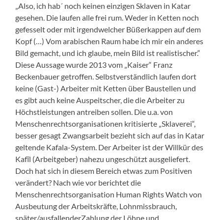
„Also, ich
hab´
noch keinen einzigen Sklaven in Katar
gesehen. Die laufen alle frei rum. Weder in Ketten noch
gefesselt oder mit irgendwelcher Büßerkappen auf dem
Kopf (…) Vom arabischen Raum habe ich mir ein anderes
Bild gemacht, und ich glaube, mein Bild ist realistischer.“
Diese Aussage wurde 2013 vom „Kaiser“ Franz
Beckenbauer getroffen. Selbstverständlich laufen dort
keine (Gast-) Arbeiter mit Ketten über Baustellen und
es gibt auch keine Auspeitscher, die die Arbeiter zu
Höchstleistungen antreiben sollen. Die u.a. von
Menschenrechtsorganisationen kritisierte „Sklaverei“,
besser gesagt Zwangsarbeit bezieht sich auf das in Katar
geltende
Kafala
-System. Der Arbeiter ist der Willkür des
Kafīl
(Arbeitgeber) nahezu ungeschützt ausgeliefert.
Doch hat sich in diesem Bereich etwas zum Pos
i
tiven
verändert? Nach wie vor berichtet die
Menschenrechtsorganisation Human Rights Watch von
Ausbeutung der Arbeitskräfte, Lohnmissbrauch,
späte
r
/ausfallende
r
Zahlung der Löhne und