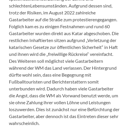
schlechte
n
Lebensumstände
n
. Aufgrund dessen sind,
trotz der Risiken, im August 2022 zahlreiche
Gastarbeiter auf die Straße zum
protestieren
gegangen.
Folglich kam es zu einigen Festnahmen und rund 60
Gastarbeiter wurden direkt aus Katar abgeschoben. Die
restlichen Inhaftierten sitzen
a
ufgrund „Verletzung der
katarischen Gesetze zur
öffentlichen Sicherheit“ in Haft
und ihnen wird die „freiwillige Rückreise“ vereinfacht.
Des
Weiteren
soll möglichst viele Gastarbeitern
während der WM
d
as Land verlassen. Der Hintergrund
dürfte wohl sein, dass eine Begegnung mit
Fußballtouristen und Berichterstattern somit
unterbunden wird. Dadurch haben viele Gastarbeiter
die Angst, dass die WM als Vorwand benutzt werde, um
sie ohne Zahlung ihrer vollen Löhne und Leistungen
loszuwerden.
Dies ist zunächst nur eine Befürchtung der
Gastarbeiter, aber dennoch ist das Eintreten dieser sehr
wahrscheinlich.