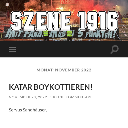
Szene1916
Suchfe
Mobile-
ein-/a
Menü
ein-/ausblenden
MONAT:
NOVEMBER 2022
KATAR BOYKOTTIEREN!
NOVEMBER 23, 2022
/
KEINE KOMMENTARE
Servus Sandhäuser,