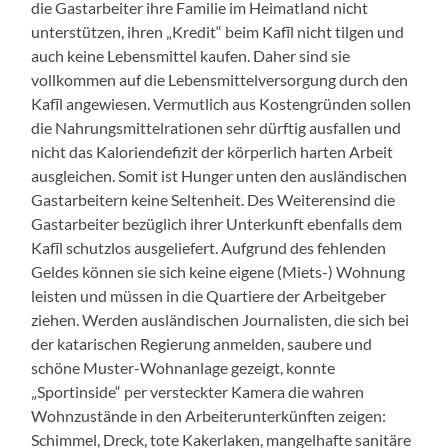
die Gastarbeiter ihre Familie im Heimatland nicht
unterstützen, ihren „Kredit“ beim
Kafīl
nicht tilgen und
auch keine Lebensmittel kaufen. Daher sind sie
vollkommen auf die Lebensmittelversorgung durch den
Kafīl
angewiesen. Vermutlich aus Kostengründen sollen
die Nahrungsmittelrationen sehr dürftig ausfallen und
nicht das Kaloriendefizit der körperlich harten Arbeit
ausgleichen. Somit ist Hunger unten den ausländischen
Gastarbeitern keine Seltenheit. Des
Weiteren
sind die
Gastarbeiter bezüglich ihrer Unterkunft ebenfalls dem
Kafīl
schutzlos ausgeliefert. Aufgrund des fehlenden
Geldes können sie sich keine eigene (Miets-) Wohnung
leisten und müssen in die Quartiere der Arbeitgeber
ziehen. Werden ausländischen Journalisten, die sich bei
der katarischen Regierung anmelden,
saubere und
schöne Muster-Wohnanlage gezeigt, konnte
„Sportinside“ per versteckter Kamera die wahren
Wohnzustände in den Arbeiterunterkünften zeigen:
Schimmel, Dreck, tote Kakerlaken, mangelhafte sanitäre