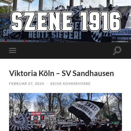
Szene1916
Suchfe
Mobile-
ein-/a
Menü
ein-/ausblenden
Viktoria Köln – SV Sandhausen
FEBRUAR 27, 2024
/
KEINE KOMMENTARE