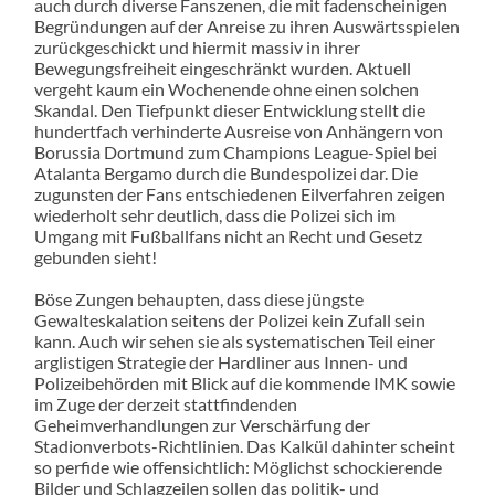
auch durch diverse Fanszenen, die mit fadenscheinigen
Begründungen auf der Anreise zu ihren Auswärtsspielen
zurückgeschickt und hiermit massiv in ihrer
Bewegungsfreiheit eingeschränkt wurden. Aktuell
vergeht kaum ein Wochenende ohne einen solchen
Skandal. Den Tiefpunkt dieser Entwicklung stellt die
hundertfach verhinderte Ausreise von Anhängern von
Borussia Dortmund zum Champions League-Spiel bei
Atalanta Bergamo durch die Bundespolizei dar. Die
zugunsten der Fans entschiedenen Eilverfahren zeigen
wiederholt sehr deutlich, dass die Polizei sich im
Umgang mit Fußballfans nicht an Recht und Gesetz
gebunden sieht!
Böse Zungen behaupten, dass diese jüngste
Gewalteskalation seitens der Polizei kein Zufall sein
kann. Auch wir sehen sie als systematischen Teil einer
arglistigen Strategie der Hardliner aus Innen- und
Polizeibehörden mit Blick auf die kommende IMK sowie
im Zuge der derzeit stattfindenden
Geheimverhandlungen zur Verschärfung der
Stadionverbots-Richtlinien. Das Kalkül dahinter scheint
so perfide wie offensichtlich: Möglichst schockierende
Bilder und Schlagzeilen sollen das politik- und