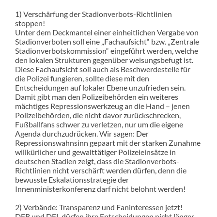
1) Verschärfung der Stadionverbots-Richtlinien
stoppen!
Unter dem Deckmantel einer einheitlichen Vergabe von
Stadionverboten soll eine „Fachaufsicht“ bzw. „Zentrale
Stadionverbotskommission“ eingeführt werden, welche
den lokalen Strukturen gegenüber weisungsbefugt ist.
Diese Fachaufsicht soll auch als Beschwerdestelle für
die Polizei fungieren, sollte diese mit den
Entscheidungen auf lokaler Ebene unzufrieden sein.
Damit gibt man den Polizeibehörden ein weiteres
mächtiges Repressionswerkzeug an die Hand – jenen
Polizeibehörden, die nicht davor zurückschrecken,
Fußballfans schwer zu verletzen, nur um die eigene
Agenda durchzudrücken. Wir sagen: Der
Repressionswahnsinn gepaart mit der starken Zunahme
willkürlicher und gewalttätiger Polizeieinsätze in
deutschen Stadien zeigt, dass die Stadionverbots-
Richtlinien nicht verschärft werden dürfen, denn die
bewusste Eskalationsstrategie der
Innenministerkonferenz darf nicht belohnt werden!
2) Verbände: Transparenz und Faninteressen jetzt!
DFB und DFL dürfen ihre Entscheidungen nicht länger