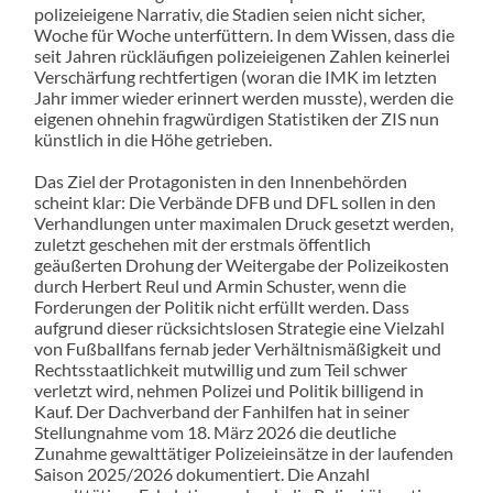
polizeieigene Narrativ, die Stadien seien nicht sicher,
Woche für Woche unterfüttern. In dem Wissen, dass die
seit Jahren rückläufigen polizeieigenen Zahlen keinerlei
Verschärfung rechtfertigen (woran die IMK im letzten
Jahr immer wieder erinnert werden musste), werden die
eigenen ohnehin fragwürdigen Statistiken der ZIS nun
künstlich in die Höhe getrieben.
Das Ziel der Protagonisten in den Innenbehörden
scheint klar: Die Verbände DFB und DFL sollen in den
Verhandlungen unter maximalen Druck gesetzt werden,
zuletzt geschehen mit der erstmals öffentlich
geäußerten Drohung der Weitergabe der Polizeikosten
durch Herbert Reul und Armin Schuster, wenn die
Forderungen der Politik nicht erfüllt werden. Dass
aufgrund dieser rücksichtslosen Strategie eine Vielzahl
von Fußballfans fernab jeder Verhältnismäßigkeit und
Rechtsstaatlichkeit mutwillig und zum Teil schwer
verletzt wird, nehmen Polizei und Politik billigend in
Kauf. Der Dachverband der Fanhilfen hat in seiner
Stellungnahme vom 18. März 2026 die deutliche
Zunahme gewalttätiger Polizeieinsätze in der laufenden
Saison 2025/2026 dokumentiert. Die Anzahl