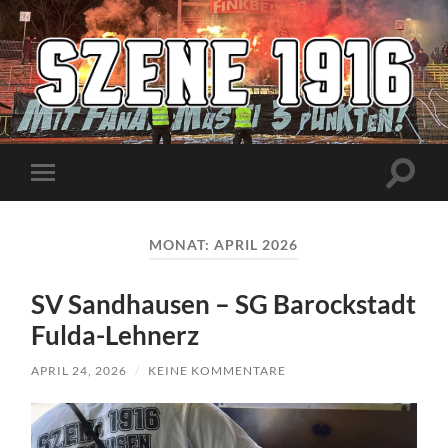
Szene1916
Suchfe
Mobile-
ein-/a
Menü
ein-/ausblenden
MONAT:
APRIL 2026
SV Sandhausen – SG Barockstadt
Fulda-Lehnerz
APRIL 24, 2026
/
KEINE KOMMENTARE