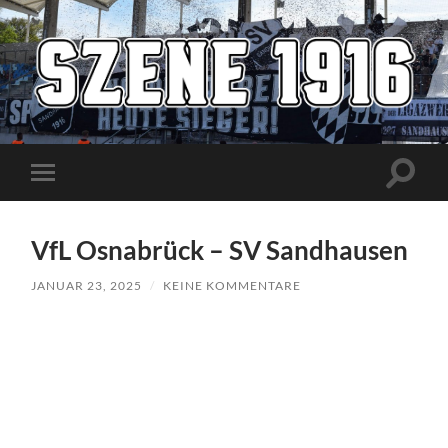
Szene1916
Suchfe
Mobile-
ein-/a
Menü
ein-/ausblenden
VfL Osnabrück – SV Sandhausen
JANUAR 23, 2025
/
KEINE KOMMENTARE