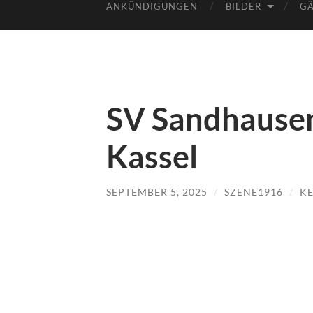
ANKÜNDIGUNGEN
BILDER
GÄ
SV Sandhause
Kassel
SEPTEMBER 5, 2025
/
SZENE1916
/
K