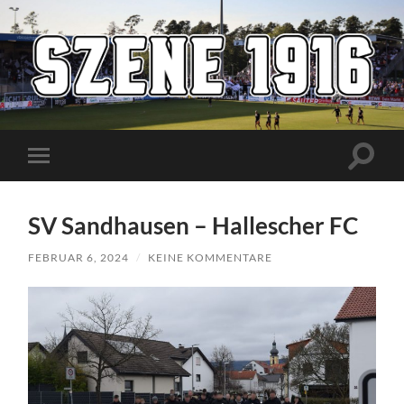
Szene1916
Suchfe
Mobile-
ein-/a
Menü
ein-/ausblenden
SV Sandhausen – Hallescher FC
FEBRUAR 6, 2024
/
KEINE KOMMENTARE