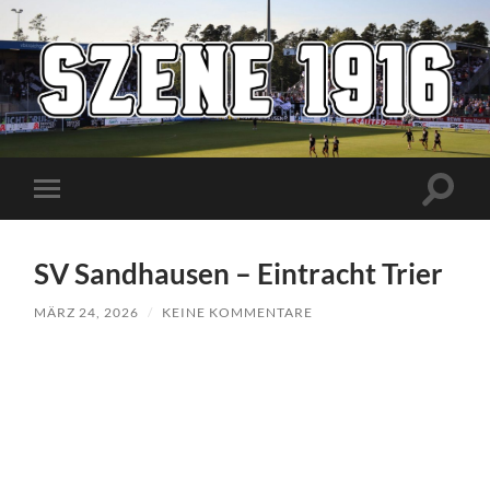
Szene1916
Suchfe
Mobile-
ein-/a
Menü
ein-/ausblenden
SV Sandhausen – Eintracht Trier
MÄRZ 24, 2026
/
KEINE KOMMENTARE