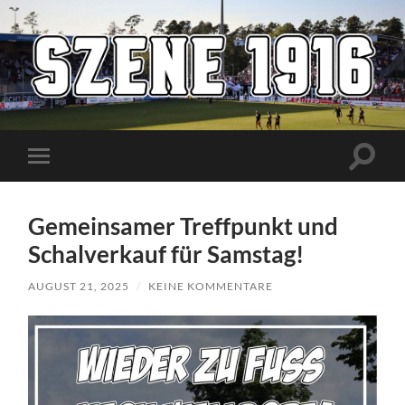
Szene1916
Suchfe
Mobile-
ein-/a
Menü
ein-/ausblenden
Gemeinsamer Treffpunkt und
Schalverkauf für Samstag!
AUGUST 21, 2025
/
KEINE KOMMENTARE