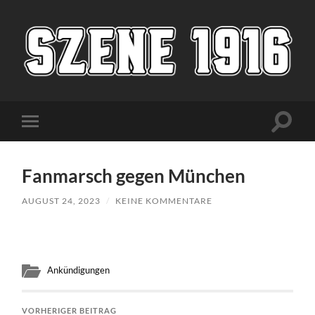
Szene1916
Suchfe
Mobile-
ein-/a
Menü
ein-/ausblenden
Fanmarsch gegen München
AUGUST 24, 2023
/
KEINE KOMMENTARE
Ankündigungen
VORHERIGER BEITRAG