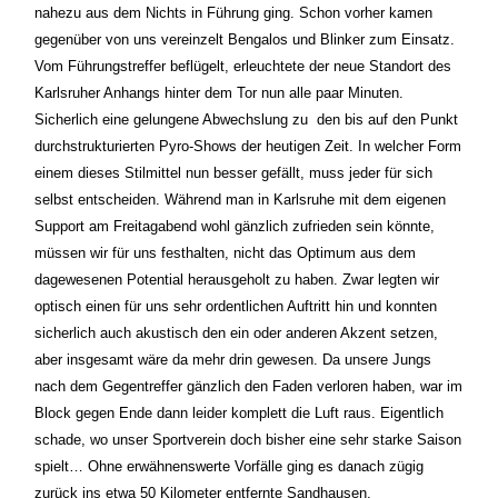
nahezu aus dem Nichts in Führung ging. Schon vorher kamen 
gegenüber von uns vereinzelt Bengalos und Blinker zum Einsatz. 
Vom Führungstreffer beflügelt, erleuchtete der neue Standort des 
Karlsruher Anhangs hinter dem Tor nun alle paar Minuten. 
Sicherlich eine gelungene Abwechslung zu  den bis auf den Punkt 
durchstrukturierten Pyro-Shows der heutigen Zeit. In welcher Form 
einem dieses Stilmittel nun besser gefällt, muss jeder für sich 
selbst entscheiden. Während man in Karlsruhe mit dem eigenen 
Support am Freitagabend wohl gänzlich zufrieden sein könnte, 
müssen wir für uns festhalten, nicht das Optimum aus dem 
dagewesenen Potential herausgeholt zu haben. Zwar legten wir 
optisch einen für uns sehr ordentlichen Auftritt hin und konnten 
sicherlich auch akustisch den ein oder anderen Akzent setzen, 
aber insgesamt wäre da mehr drin gewesen. Da unsere Jungs 
nach dem Gegentreffer gänzlich den Faden verloren haben, war im 
Block gegen Ende dann leider komplett die Luft raus. Eigentlich 
schade, wo unser Sportverein doch bisher eine sehr starke Saison 
spielt… Ohne erwähnenswerte Vorfälle ging es danach zügig 
zurück ins etwa 50 Kilometer entfernte Sandhausen.