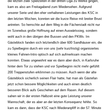
die letzten zwei Spielzeiten in der dritten Liga zu Werke gingen, 
kam es also am Freitagabend zum Wiedersehen. Aufgrund 
unserer Serie und den eher verhaltenen Leistungen des KSC in 
den letzten Wochen, konnten wir die kurze Reise mit breiter Brust 
antreten. So herrschte auf dem Weg in die Fächerstadt nicht nur 
im Szenebus große Hoffnung auf einen Auswärtssieg, sondern 
wohl auch in den übrigen drei Bussen und den PKWs. Im 
Gästeblock fanden sich letztendlich über 600 Sandhäuser ein, die 
zu Spielbeginn durch ein von uns (sehr kurzfristig) organisiertes 
kleines Fahnen-Intro optisch auf sich aufmerksam machen 
konnten. Etwas ungewohnt war es dann aber doch, in Karlsruhe 
hinter dem Tor zu stehen und vor Spielbeginn nicht mehr gefühlt 
200 Treppenstufen erklimmen zu müssen. Auch wenn der alte 
Gästeblock sicherlich seinen Flair hatte, hat man als Gästefan 
jetzt schon bessere Möglichkeiten und auch einen deutlich 
besseren Blick aufs Geschehen auf dem Rasen. Auf diesem 
sahen wir in der ersten Halbzeit eine gute Leistung unserer 
Mannschaft, der es aber an der letzten Konsequenz fehlte. So 
kam es dann, dass der KSC nach Wiederanpfiff in der 57. Minute 